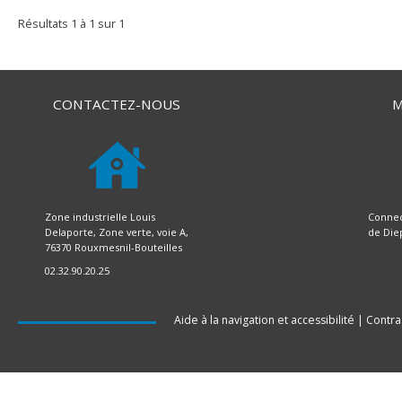
Résultats
1
à
1
sur
1
CONTACTEZ-NOUS
M
Zone industrielle Louis
Connec
Delaporte, Zone verte, voie A,
de Die
76370 Rouxmesnil-Bouteilles
02.32.90.20.25
Aide à la navigation et accessibilité
|
Contra