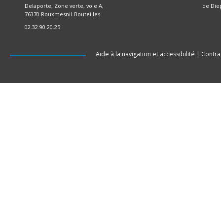
Delaporte, Zone verte, voie A,
de Die
76370 Rouxmesnil-Bouteilles
02.32.90.20.25
Aide à la navigation et accessibilité
|
Contra