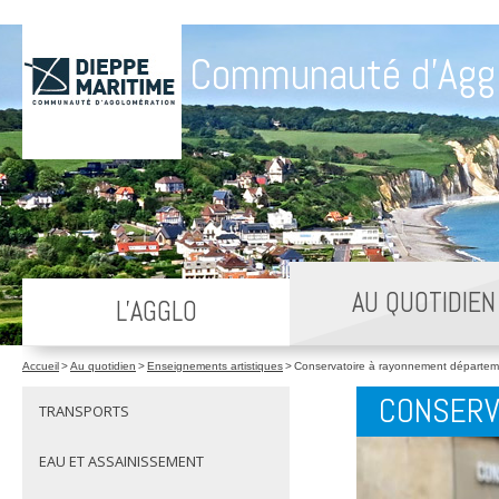
Communauté d'Agg
AU QUOTIDIEN
L'AGGLO
Accueil
>
Au quotidien
>
Enseignements artistiques
>
Conservatoire à rayonnement départem
CONSERV
TRANSPORTS
EAU ET ASSAINISSEMENT