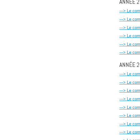
ANNÉE 
---> Le co
---> Le co
---> Le co
---> Le co
---> Le co
---> Le co
ANNÉE 
---> Le co
---> Le co
---> Le co
---> Le co
---> Le co
---> Le co
---> Le co
---> Le co