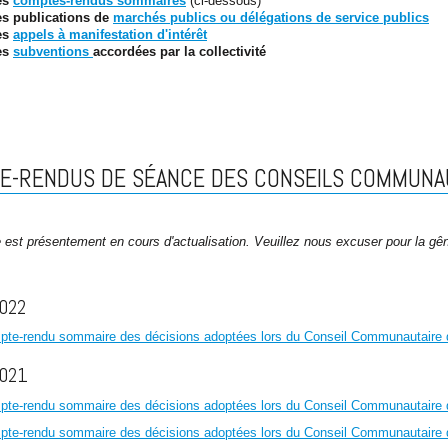
es
comptes-rendus sommaires
(ci-dessous)
es publications de
marchés publics ou délégations de service publics
es
appels à manifestation d'intérêt
es
subventions
accordées par la collectivité
E-RENDUS
DE SÉANCE DES CONSEILS COMMUNAUT
 est présentement en cours d'actualisation­. Veuillez nous excuser pour la g
022
mpte-rendu sommaire des décisions adoptées lors du Conseil Communautaire 
021
mpte-rendu sommaire des décisions adoptées lors du Conseil Communautaire
mpte-rendu sommaire des décisions adoptées lors du Conseil Communautaire