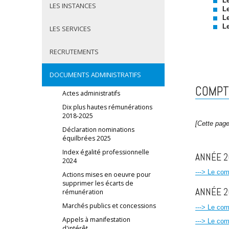
L
LES INSTANCES
L
L
L
LES SERVICES
RECRUTEMENTS
DOCUMENTS ADMINISTRATIFS
COMPT
Actes administratifs
Dix plus hautes rémunérations
2018-2025
[Cette page
Déclaration nominations
équilbrées 2025
Index égalité professionnelle
ANNÉE 2
2024
---> Le co
Actions mises en oeuvre pour
supprimer les écarts de
ANNÉE 2
rémunération
Marchés publics et concessions
---> Le co
Appels à manifestation
---> Le co
d'intérêt