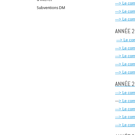
---> Le co
Subventions DM
---> Le co
---> Le co
ANNÉE 2
---> Le c
---> Le co
---> Le co
---> Le co
---> Le co
ANNÉE 
---> Le co
---
> Le com
---> Le co
---> Le co
---> Le co