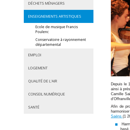
DÉCHETS MÉNAGERS
ENSEIGNEMENTS ARTISTIQUES
Ecole de musique Francis
Poulenc
Conservatoire à rayonnement
départemental
EMPLOI
LOGEMENT
QUALITÉ DE L'AIR
Depuis le 
ainsi à pr
CONSEIL NUMÉRIQUE
Camille Sa
d’Offranvil
Afin de pr
SANTÉ
harmoniser
Saëns
(1 2
Harmo
basé s