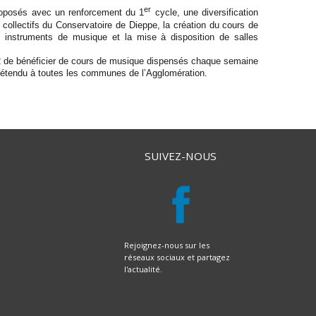
er
proposés avec un renforcement du 1
cycle, une diversification
s collectifs du Conservatoire de Dieppe, la création du cours de
 instruments de musique et la mise à disposition de salles
M2 de bénéficier de cours de musique dispensés chaque semaine
té étendu à toutes les communes de l’Agglomération.
SUIVEZ-NOUS
Rejoignez-nous sur les
réseaux sociaux et partagez
l'actualité.