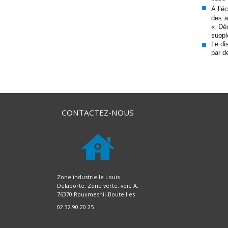
A l’é
des a
« Déc
suppl
Le di
par d
CONTACTEZ-NOUS
Zone industrielle Louis
Delaporte, Zone verte, voie A,
76370 Rouxmesnil-Bouteilles
02.32.90.20.25