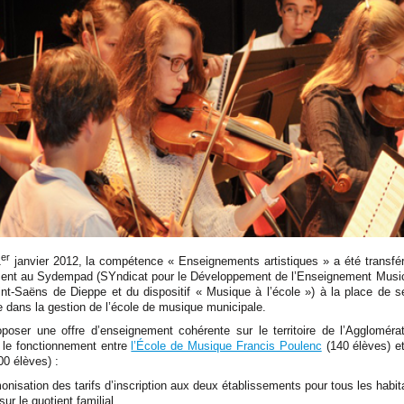
er
1
janvier 2012, la compétence « Enseignements artistiques » a été transf
ésent au Sydempad (SYndicat pour le Développement de l’Enseignement Musica
int-Saëns de Dieppe et du dispositif « Musique à l’école ») à la place d
le dans la gestion de l’école de musique municipale.
oposer une offre d’enseignement cohérente sur le territoire de l’Agglomé
 le fonctionnement entre
l’École de Musique Francis Poulenc
(140 élèves) e
00 élèves) :
nisation des tarifs
d’inscription aux deux établissements pour tous les habit
ur le quotient familial.