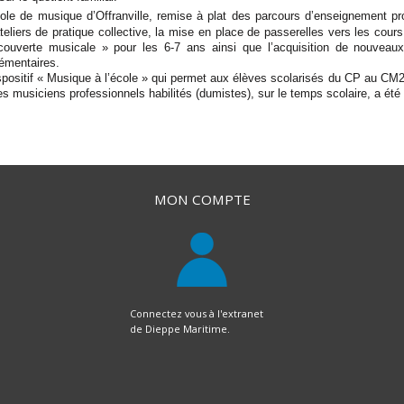
cole de musique d’Offranville, remise à plat des parcours d’enseignement 
teliers de pratique collective, la mise en place de passerelles vers les cour
ouverte musicale » pour les 6-7 ans ainsi que l’acquisition de nouveaux
émentaires.
spositif « Musique à l’école » qui permet aux élèves scolarisés du CP au C
es musiciens professionnels habilités (dumistes), sur le temps scolaire, a é
MON COMPTE
Connectez vous à l'extranet
de Dieppe Maritime.