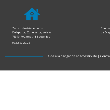
Zone industrielle Louis
Connec
Delaporte, Zone verte, voie A,
de Die
76370 Rouxmesnil-Bouteilles
02.32.90.20.25
Aide à la navigation et accessibilité
|
Contra