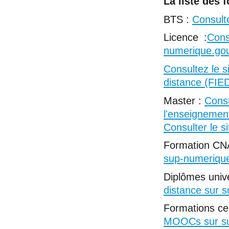
La liste des 
BTS :
Consult
Licence :
Cons
numerique.gou
Consultez le s
distance (FIE
Master :
Consu
l'enseignemen
Consulter le s
Formation CN
sup-numerique
Diplômes unive
distance sur 
Formations ce
MOOCs sur su