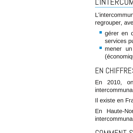
L'INTERCO
L'intercommun
regrouper, ave
gérer en 
services p
mener un
(économique
EN CHIFFRES
En 2010, on
intercommunale
Il existe en 
En Haute-Nor
intercommunal
COMMENT S