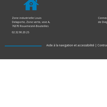
Zone industrielle Louis
Connec
Delaporte, Zone verte, voie A,
de Die
76370 Rouxmesnil-Bouteilles
02.32.90.20.25
Aide à la navigation et accessibilité
|
Contra