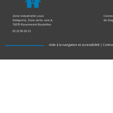
Zone industrielle Louis
Connec
Delaporte, Zone verte, voie A,
de Die
76370 Rouxmesnil-Bouteilles
02.32.90.20.25
Aide à la navigation et accessibilité
|
Contra